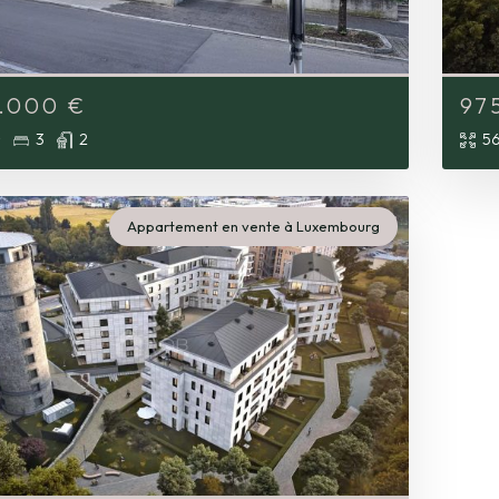
5.000
€
97
²
3
2
56
Appartement en vente à Luxembourg